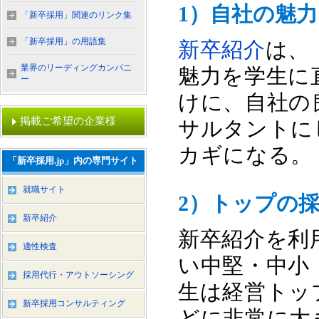
1）自社の魅
「新卒採用」関連のリンク集
「新卒採用」の用語集
新卒紹介
は、
業界のリーディングカンパニ
魅力を学生に
ー
けに、自社の
掲載ご希望の企業様
サルタントに
カギになる。
「新卒採用.jp」内の専門サイト
就職サイト
2）トップの
新卒紹介
新卒紹介を利
適性検査
い中堅・中小
採用代行・アウトソーシング
生は経営トッ
新卒採用コンサルティング
どに非常に大