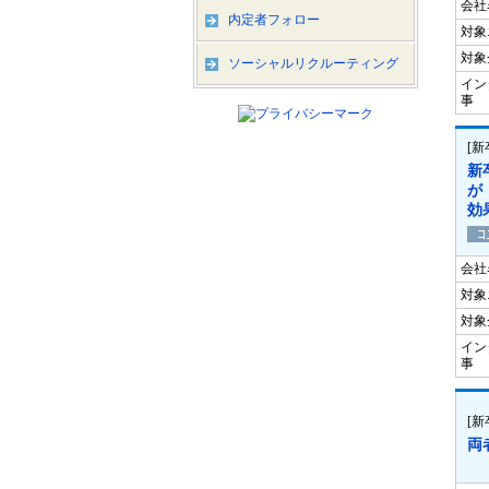
会社
内定者フォロー
対象
対象
ソーシャルリクルーティング
イン
事
[
新
が
効
会社
対象
対象
イン
事
[
両