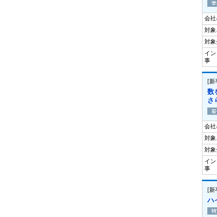
会社
対象
対象
イン
事
[
数
さ
会社
対象
対象
イン
事
[
ハ