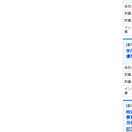
会社
対象
対象
イン
事
[
学
優
会社
対象
対象
イン
事
[
特
事
当