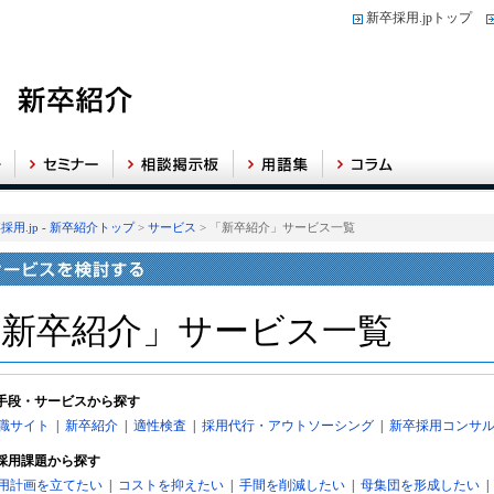
新卒採用.jpトップ
採用.jp - 新卒紹介トップ
>
サービス
> 「新卒紹介」サービス一覧
「新卒紹介」サービス一覧
手段・サービスから探す
職サイト
|
新卒紹介
|
適性検査
|
採用代行・アウトソーシング
|
新卒採用コンサ
採用課題から探す
用計画を立てたい
|
コストを抑えたい
|
手間を削減したい
|
母集団を形成したい