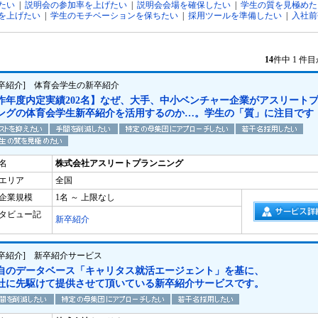
たい
|
説明会の参加率を上げたい
|
説明会会場を確保したい
|
学生の質を見極めた
を上げたい
|
学生のモチベーションを保ちたい
|
採用ツールを準備したい
|
入社前
14
件中 1 件
新卒紹介] 体育会学生の新卒紹介
昨年度内定実績202名】なぜ、大手、中小ベンチャー企業がアスリート
ングの体育会学生新卒紹介を活用するのか…。学生の「質」に注目です
名
株式会社アスリートプランニング
エリア
全国
企業規模
1名 ～ 上限なし
タビュー記
新卒紹介
新卒紹介] 新卒紹介サービス
自のデータベース「キャリタス就活エージェント」を基に、
社に先駆けて提供させて頂いている新卒紹介サービスです。