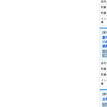
会社
対象
対象
イン
事
[
新
1
就
会社
対象
対象
イン
事
[
企