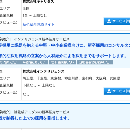
名
株式会社キャリタス
エリア
全国
企業規模
1名 ～ 上限なし
タビュー記
新卒紹介
|
就職サイト
新卒紹介] インテリジェンス新卒紹介サービス
卒採用に課題を抱える中堅・中小企業様向けに、新卒採用のコンサルタ
果的な採用戦略の立案から人材紹介による採用までをサポートします。
名
株式会社インテリジェンス
エリア
埼玉県、千葉県、東京都、神奈川県、京都府、大阪府、兵庫県
企業規模
下限なし ～ 上限なし
タビュー記
なし
新卒紹介] 旭化成アミダスの新卒紹介サービス
者が納得した上での採用を目指します。