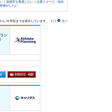
い
|
面接官を養成したい
|
企業イメージ・知名
研修がしたい
目から 10 件目までを表示しています。
1
|
2
次へ
プラン
！