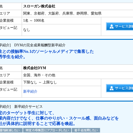
名
スローガン株式会社
エリア
関東、京都府、大阪府、兵庫県、静岡県、愛知県
企業規模
1名 ～ 1000名
タビュー記
なし
新卒紹介] DYMの完全成果報酬型新卒紹介
生との接触率No.1のソーシャルメディアで集客した
秀学生を紹介。
名
株式会社DYM
エリア
全国、海外・その他
企業規模
下限なし ～ 上限なし
タビュー記
新卒紹介
新卒紹介] 新卒紹介サービス
定のターゲット学生に対して、
業内容だけでなく、仕事のやりがい・スケール感、面白みなどを
社が具体的に説明することで応募を喚起。