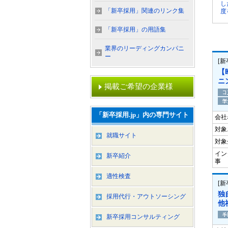
し
「新卒採用」関連のリンク集
度
「新卒採用」の用語集
業界のリーディングカンパニ
ー
[
【
ニ
掲載ご希望の企業様
「新卒採用.jp」内の専門サイト
会社
対象
就職サイト
対象
イン
新卒紹介
事
適性検査
[
独
採用代行・アウトソーシング
他
新卒採用コンサルティング