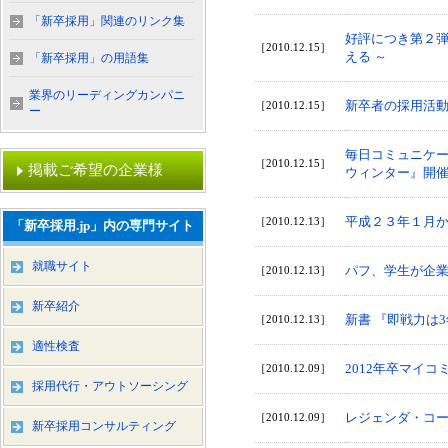
「新卒採用」関連のリンク集
好評につき第２弾
［2010.12.15］
える ～
「新卒採用」の用語集
業界のリーディングカンパニ
新卒者の採用活
［2010.12.15］
ー
毎日コミュニケー
［2010.12.15］
掲載ご希望の企業様
ウィンター』開
平成２３年１月か
［2010.12.13］
「新卒採用.jp」内の専門サイト
就職サイト
パフ、学生が企業
［2010.12.13］
新卒紹介
新書 『即戦力は
［2010.12.13］
適性検査
2012年卒マイ
［2010.12.09］
採用代行・アウトソーシング
レジェンダ・コー
［2010.12.09］
新卒採用コンサルティング