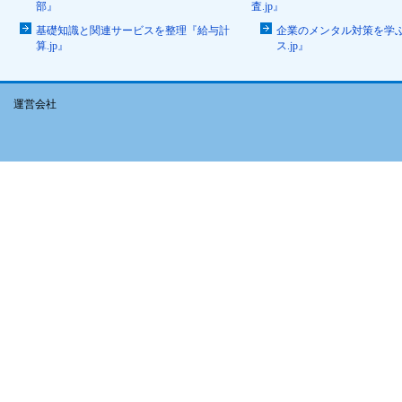
部』
査.jp』
基礎知識と関連サービスを整理『給与計
企業のメンタル対策を学
算.jp』
ス.jp』
運営会社