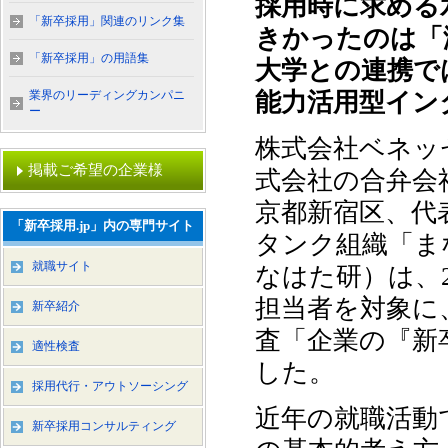
採用時に求める
「新卒採用」関連のリンク集
きかったのは「
「新卒採用」の用語集
大学との連携で
業界のリーディングカンパニ
能力活用型イン
ー
株式会社ベネッ
掲載ご希望の企業様
式会社の合弁会
京都新宿区、代
「新卒採用.jp」内の専門サイト
タンク組織「ま
就職サイト
なはた研）は、2
担当者を対象に
新卒紹介
査「企業の『新卒
適性検査
した。
採用代行・アウトソーシング
近年の就職活動
新卒採用コンサルティング