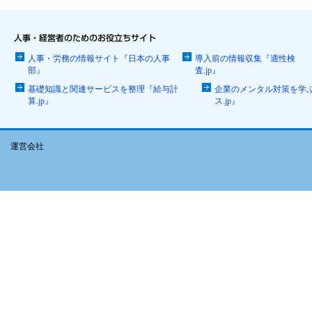
人事・労務の情報サイト『日本の人事
導入前の情報収集『適性検
部』
査.jp』
基礎知識と関連サービスを整理『給与計
企業のメンタル対策を学
算.jp』
ス.jp』
運営会社