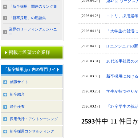
第43回 ワークス
［2026.04.24］
「新卒採用」関連のリンク集
ニトリ、採用選
［2026.04.23］
「新卒採用」の用語集
業界のリーディングカンパニ
「大学生の就活に
［2026.04.16］
ー
ITエンジニアの
［2026.04.10］
掲載ご希望の企業様
20代若手社員の
［2026.03.31］
「新卒採用.jp」内の専門サイト
新卒採用におけ
［2026.03.30］
就職サイト
学生が持つやり
［2026.03.26］
新卒紹介
「27卒学生の就
適性検査
［2026.03.17］
採用代行・アウトソーシング
2593
件中 11 件
新卒採用コンサルティング