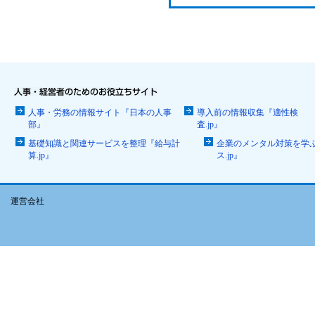
人事・労務の情報サイト『日本の人事
導入前の情報収集『適性検
部』
査.jp』
基礎知識と関連サービスを整理『給与計
企業のメンタル対策を学
算.jp』
ス.jp』
運営会社