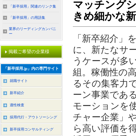
マッチング
「新卒採用」関連のリンク集
きめ細かな新
「新卒採用」の用語集
業界のリーディングカンパニ
ー
「新卒紹介」
に、新たなサ
掲載ご希望の企業様
うケースが多い
「新卒採用.jp」内の専門サイト
組。稼働性の
るその集客力
就職サイト
ーン事業である
新卒紹介
モーションを
適性検査
チャー企業」や
採用代行・アウトソーシング
ら高い評価を
新卒採用コンサルティング