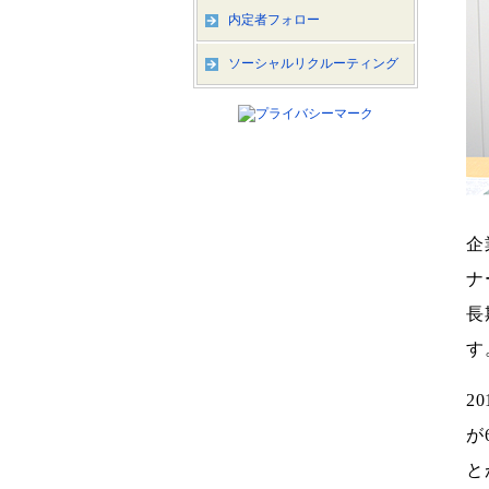
内定者フォロー
ソーシャルリクルーティング
企
ナ
長
す
2
が
と