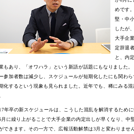
めです
堅・中
したが
大手企
定辞退
と、内
業もあり、「オワハラ」という新語が話題にもなりました。
ー参加者数は減少し、スケジュールが短期化したにも関わら
期化するという現象も見られました。近年でも、稀にみる混
。
017年卒の新スケジュールは、こうした混乱を解消するため
6月に繰り上がることで大手企業の内定出しが早くなり、中
ができます。その一方で、広報活動解禁は3月と変わりませ