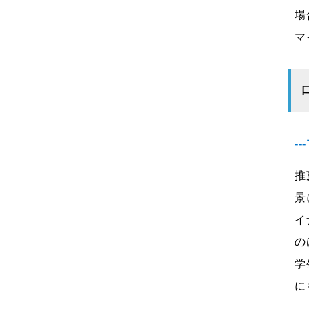
場
マ
-
推
景
イ
の
学
に