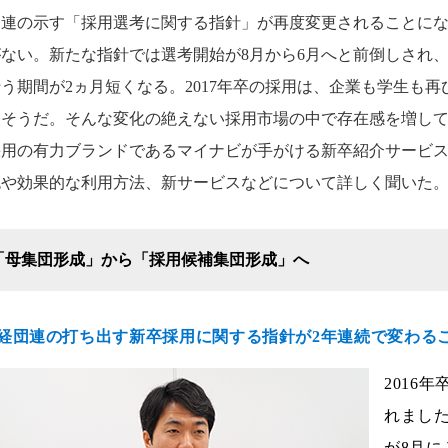
団連の示す「採用選考に関する指針」が再度変更されることにな
がない。新たな指針では選考開始が8月から6月へと前倒しされ
う期間が2ヵ月短くなる。2017年卒の採用は、企業も学生も
りそうだ。そんな変化の絶えない採用市場の中で存在感を増し
採用の有力ブランドであるマイナビが手がける新卒紹介サービ
色や効果的な利用方法、新サービスなどについて詳しく聞いた
「母集団形成」から「採用候補集団形成」へ
--経団連の打ち出す新卒採用に関する指針が2年連続で変わる
2016
れまし
が8月