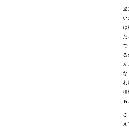
過
い
は
た
で
る
ん
な
利
積
も
さ
え