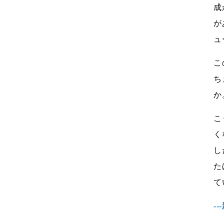
成
が
ュ
こ
ち
か
こ
く
し
た
て
-