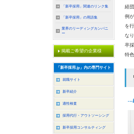
「新卒採用」関連のリンク集
経
例
「新卒採用」の用語集
を行
業界のリーディングカンパニ
ー
な
卒
掲載ご希望の企業様
特
「新卒採用.jp」内の専門サイト
就職サイト
新卒紹介
-
適性検査
採用代行・アウトソーシング
新卒採用コンサルティング