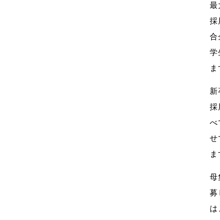
最
採
合
学
ま
新
採
べ
せ
ま
母
募
は