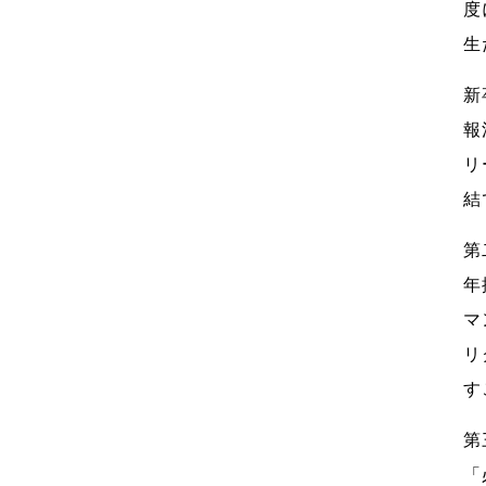
度
生
新
報
リ
結
第
年
マ
リ
す
第
「