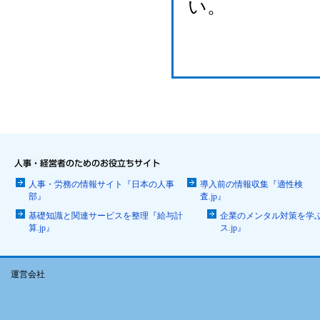
い。
人事・労務の情報サイト『日本の人事
導入前の情報収集『適性検
部』
査.jp』
基礎知識と関連サービスを整理『給与計
企業のメンタル対策を学
算.jp』
ス.jp』
運営会社