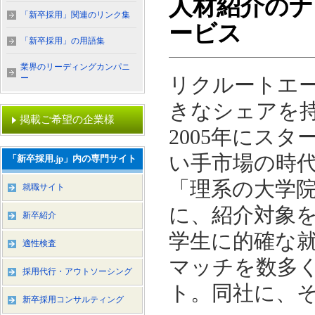
人材紹介のナ
「新卒採用」関連のリンク集
ービス
「新卒採用」の用語集
業界のリーディングカンパニ
ー
リクルートエ
きなシェアを
掲載ご希望の企業様
2005年にス
い手市場の時
「新卒採用.jp」内の専門サイト
「理系の大学
就職サイト
に、紹介対象
新卒紹介
学生に的確な
適性検査
マッチを数多
採用代行・アウトソーシング
ト。同社に、
新卒採用コンサルティング