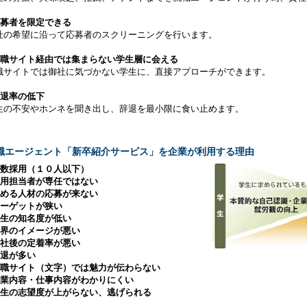
応募者を限定できる
社の希望に沿って応募者のスクリーニングを行います。
就職サイト経由では集まらない学生層に会える
職サイトでは御社に気づかない学生に、直接アプローチができます。
辞退率の低下
生の不安やホンネを聞き出し、辞退を最小限に食い止めます。
職エージェント「新卒紹介サービス」を企業が利用する理由
少数採用（１０人以下）
採用担当者が専任ではない
求める人材の応募が来ない
ターゲットが狭い
学生の知名度が低い
業界のイメージが悪い
入社後の定着率が悪い
辞退が多い
就職サイト（文字）では魅力が伝わらない
事業内容・仕事内容がわかりにくい
学生の志望度が上がらない、逃げられる