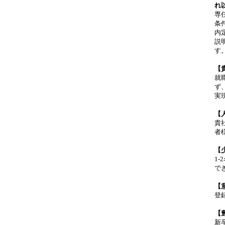
れ
専
条
内
説
す
【
就
ず
実
【
貴
者
【
1
で
【
登
【
新