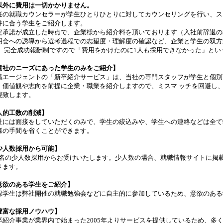
以外に費用は一切かかりません。
任の就職カウンセラーが学生ひとりひとりに対してカウンセリングを行い、ス
件に合う学生をご紹介します。
定承諾が成立した時点で、企業様から紹介料を頂いております（入社前辞退の
明会への誘導から選考過程での志望度・理解度の確認など、企業と学生の双方
。 完全成功報酬制ですので「費用をかけたのに1人も採用できなかった」とい
貴社のニーズにあった学生のみをご紹介】
職エージェントの「新卒紹介サービス」は、当社の専門スタッフが学生と個別
、価値観や志向を前提に企業・職業を紹介しますので、ミスマ ッチを回避し
現致します。
人的工数の削減】
社には面接をしていただくのみで、学生の絞込みや、学生への連絡などは全て
様の手間を省くことができます。
少人数採用から可能】
-2名の少人数採用からお受けいたします。少人数の場合、就職情報サイトに掲
きます。
意欲のある学生をご紹介】
録学生は弊社開催の就職勉強会などに自主的に参加しているため、意欲のある
豊富な採用ノウハウ】
卒紹介事業が業界内で始まった2005年よりサービスを提供しているため、多