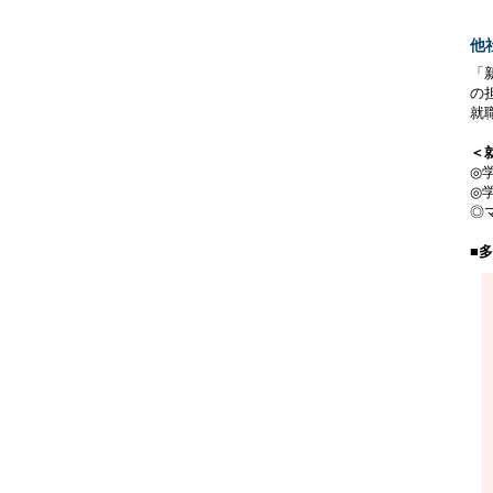
他
「
の
就
＜
◎
◎
◎
■